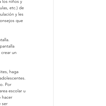
 los niños y 
ulas, etc.) de 
lación y les 
consejos que 
alla.  
antalla 
 crear un 
ites, haga 
adolescentes.  
o. Por 
rea escolar u 
o hacer 
 ser 