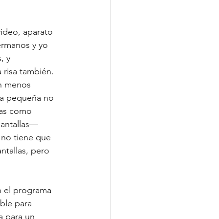
ideo, aparato 
rmanos y yo 
, y 
risa también. 
on menos 
era pequeña no 
las como 
pantallas—
 no tiene que 
ntallas, pero 
n el programa 
ble para 
a para un 