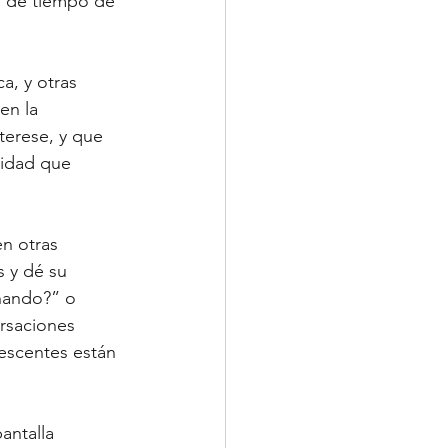
s de tiempo de 
a, y otras 
en la 
terese, y que 
vidad que 
n otras 
s y dé su 
hando?” o 
rsaciones 
lescentes están 
antalla 