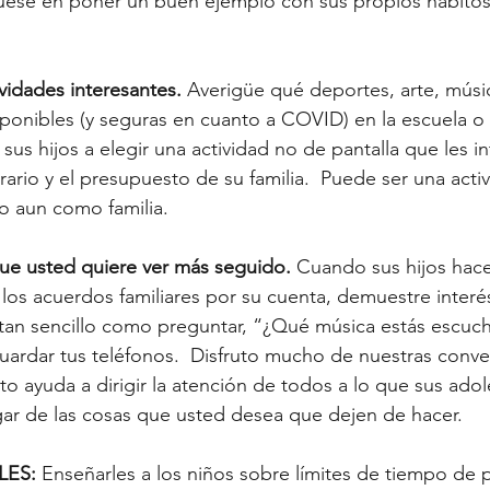
uese en poner un buen ejemplo con sus propios hábito
ividades interesantes. 
Averigüe qué deportes, arte, músic
sponibles (y seguras en cuanto a COVID) en la escuela o 
us hijos a elegir una actividad no de pantalla que les in
ario y el presupuesto de su familia.  Puede ser una acti
 o aun como familia. 
ue usted quiere ver más seguido. 
Cuando sus hijos hace
 los acuerdos familiares por su cuenta, demuestre interé
 tan sencillo como preguntar, “¿Qué música estás escuc
guardar tus teléfonos.  Disfruto mucho de nuestras conve
to ayuda a dirigir la atención de todos a lo que sus ado
ar de las cosas que usted desea que dejen de hacer. 
ES: 
Enseñarles a los niños sobre límites de tiempo de p