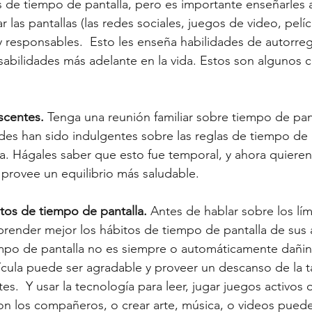
s de tiempo de pantalla, pero es importante enseñarles a
r las pantallas (las redes sociales, juegos de video, pelíc
 responsables.  Esto les enseña habilidades de autorregu
abilidades más adelante en la vida. Estos son algunos 
scentes. 
Tenga una reunión familiar sobre tiempo de pant
s han sido indulgentes sobre las reglas de tiempo de p
. Hágales saber que esto fue temporal, y ahora quieren
 provee un equilibrio más saludable. 
os de tiempo de pantalla. 
Antes de hablar sobre los lím
render mejor los hábitos de tiempo de pantalla de sus 
mpo de pantalla no es siempre o automáticamente dañin
ícula puede ser agradable y proveer un descanso de la ta
tes.  Y usar la tecnología para leer, jugar juegos activos 
con los compañeros, o crear arte, música, o videos puede