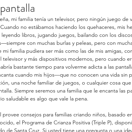
pantalla
a, mi familia tenía un televisor, pero ningún juego de v
 Cuando no estábamos haciendo los quehaceres, mis he
leyendo libros, jugando juegos, bailando con los discos
s—siempre con muchas burlas y peleas, pero con mucha 
 mi familia pudiera ser más como las de mis amigas, c
el televisor y más dispositivos modernos, pero cuando 
 habría bastante tiempo para volverme adicta a las pantal
ncanta cuando mis hijos—que no conocen una vida sin 
ción, una noche familiar de juegos, o cualquier cosa que
ntalla. Siempre seremos una familia que le encanta las pa
io saludable es algo que vale la pena.  
l provee consejos para familias criando niños, basado e
ido, el Programa de Crianza Positiva (Triple P), disponi
do de Santa Cruz. Si usted tiene una pregunta o una ide