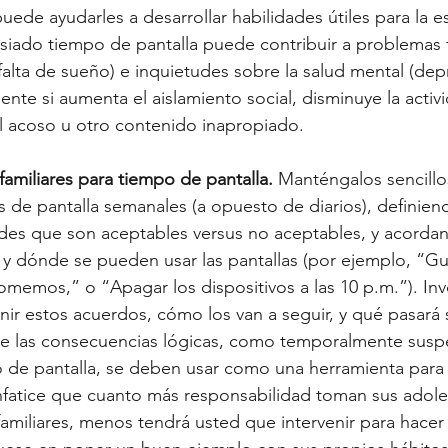
uede ayudarles a desarrollar habilidades útiles para la es
iado tiempo de pantalla puede contribuir a problemas f
falta de sueño) e inquietudes sobre la salud mental (dep
nte si aumenta el aislamiento social, disminuye la activid
l acoso u otro contenido inapropiado.
familiares para tiempo de pantalla. 
Manténgalos sencillos 
es de pantalla semanales (a opuesto de diarios), definien
des que son aceptables versus no aceptables, y acordan
y dónde se pueden usar las pantallas (por ejemplo, “Gu
omemos,” o “Apagar los dispositivos a las 10 p.m.”). Inv
nir estos acuerdos, cómo los van a seguir, y qué pasará s
ue las consecuencias lógicas, como temporalmente susp
o de pantalla, se deben usar como una herramienta para
nfatice que cuanto más responsabilidad toman sus adole
familiares, menos tendrá usted que intervenir para hacer 