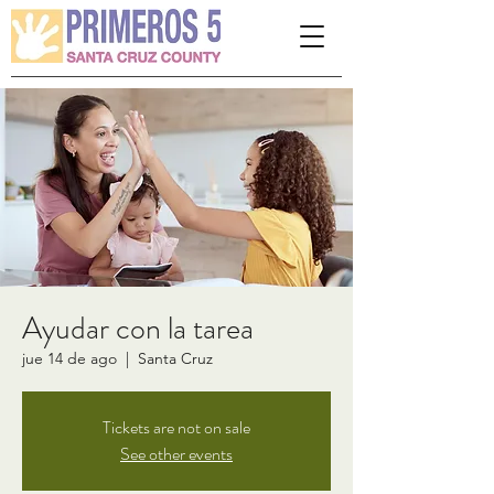
Please
note:
This
website
includes
an
accessibility
system.
Ayudar con la tarea
jue 14 de ago
  |  
Santa Cruz
Tickets are not on sale
See other events