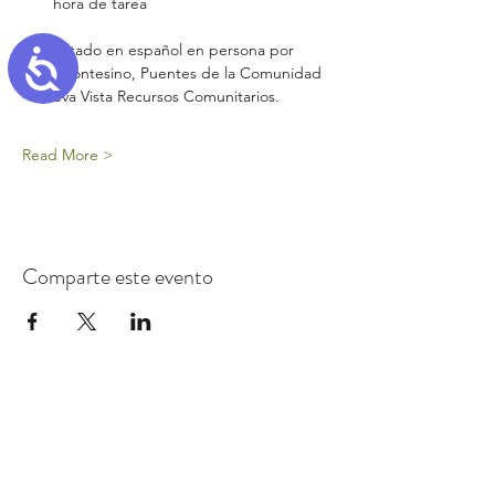
hora de tarea
Presentado en español en persona por 
Accessibility
Lidia Montesino, Puentes de la Comunidad 
- Nueva Vista Recursos Comunitarios.
Read More >
Comparte este evento
Inscribase para
recibir
el boletín
informativo de los Primeros 5 Santa