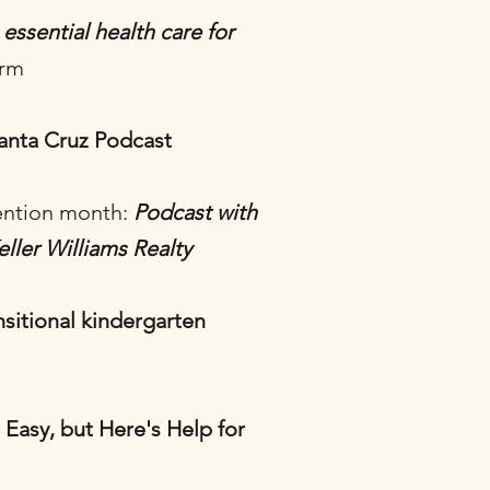
essential health care for
orm
nta Cruz Podcast
ention month:
Podcast with
ller Williams Realty
sitional kindergarten
t Easy, but Here's Help for