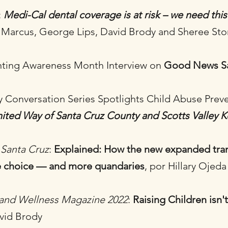
:
Medi-Cal dental coverage is at risk – we need this 
a Marcus, George Lips, David Brody and Sheree St
enting Awareness Month Interview on
Good News Sa
y Conversation Series Spotlights Child Abuse Prev
ited Way of Santa Cruz County and Scotts Valley Ke
Santa Cruz
:
Explained: How the new expanded tran
e choice — and more quandaries
, por Hillary Ojeda
 and Wellness Magazine 2022
:
Raising Children isn'
avid Brody