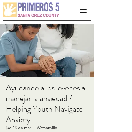
Please
note:
This
website
includes
an
accessibility
system.
Ayudando a los jovenes a
manejar la ansiedad /
Helping Youth Navigate
Anxiety
jue 13 de mar
  |  
Watsonville