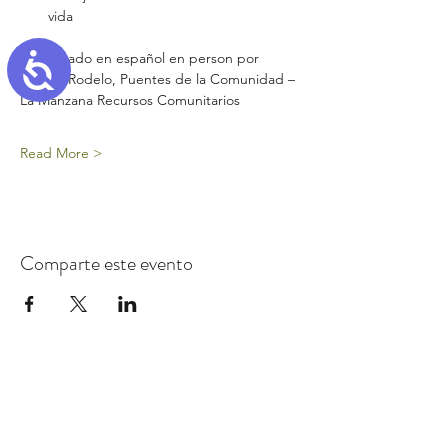
vida
Presentado en español en person por 
Accessibility
Sandra Rodelo, Puentes de la Comunidad – 
La Manzana Recursos Comunitarios
Read More >
Comparte este evento
Inscribase para
recibir
el boletín
informativo de los Primeros 5 Santa