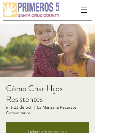
Please
note:
This
website
includes
an
accessibility
system.
Cómo Criar Hijos
Resistentes
mié 23 de oct
  |  
La Manzana Recursos
Comunitarios,
Tickets are not on sale