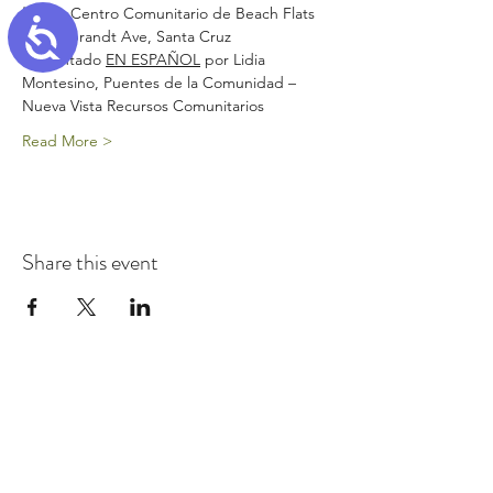
Lugar: 
Centro Comunitario de Beach Flats 
Accessibility
133 Leibrandt Ave, Santa Cruz
Presentado 
EN ESPAÑOL
 por Lidia 
Montesino, Puentes de la Comunidad – 
Nueva Vista Recursos Comunitarios 
Read More >
Share this event
Sign up to
receive
the First 5 Santa
Cruz County Newsletter