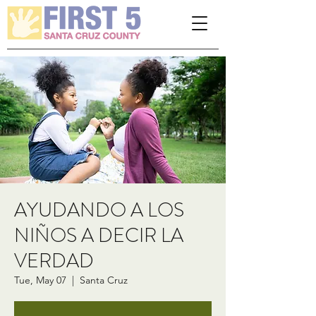
Please
note:
This
website
includes
an
accessibility
system.
AYUDANDO A LOS
NIÑOS A DECIR LA
VERDAD
Tue, May 07
  |  
Santa Cruz