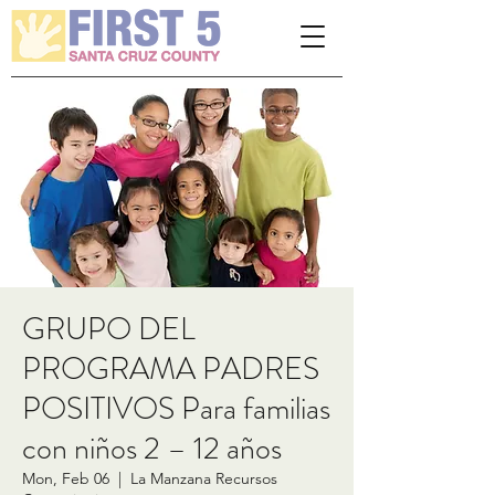
Please
note:
This
website
includes
an
accessibility
system.
GRUPO DEL
PROGRAMA PADRES
POSITIVOS Para familias
con niños 2 – 12 años
Mon, Feb 06
  |  
La Manzana Recursos