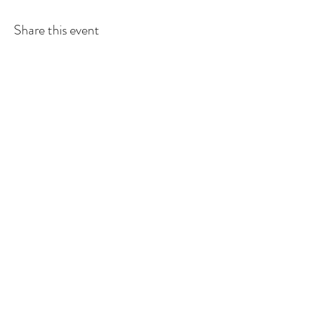
Share this event
Sign up to
receive
the First 5 Santa
Cruz County Newsletter
Subscribe