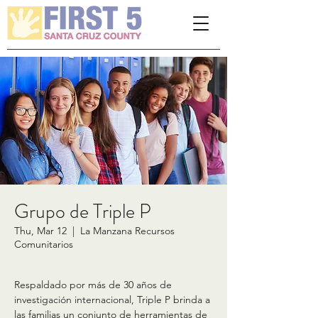
Please
note:
This
website
includes
an
accessibility
system.
Grupo de Triple P
Thu, Mar 12
  |  
La Manzana Recursos
Comunitarios
Respaldado por más de 30 años de
investigación internacional, Triple P brinda a
las familias un conjunto de herramientas de