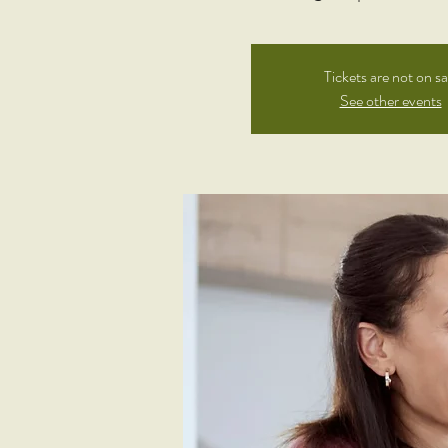
Tickets are not on sa
See other events