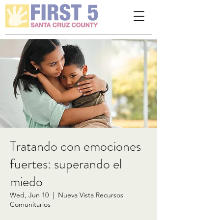
Please
note:
This
website
includes
an
accessibility
system.
Tratando con emociones
fuertes: superando el
miedo
Wed, Jun 10
  |  
Nueva Vista Recursos
Comunitarios